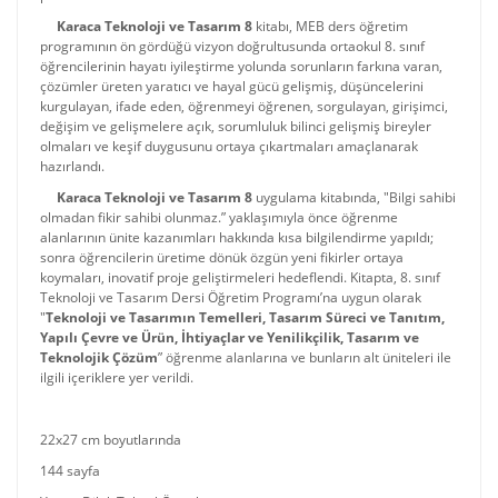
Karaca Teknoloji ve Tasarım 8
kitabı, MEB ders öğretim
programının ön gördüğü vizyon doğrultusunda ortaokul 8. sınıf
öğrencilerinin hayatı iyileştirme yolunda sorunların farkına varan,
çözümler üreten yaratıcı ve hayal gücü gelişmiş, düşüncelerini
kurgulayan, ifade eden, öğrenmeyi öğrenen, sorgulayan, girişimci,
değişim ve gelişmelere açık, sorumluluk bilinci gelişmiş bireyler
olmaları ve keşif duygusunu ortaya çıkartmaları amaçlanarak
hazırlandı.
Karaca Teknoloji ve Tasarım 8
uygulama kitabında, "Bilgi sahibi
olmadan fikir sahibi olunmaz.” yaklaşımıyla önce öğrenme
alanlarının ünite kazanımları hakkında kısa bilgilendirme yapıldı;
sonra öğrencilerin üretime dönük özgün yeni fikirler ortaya
koymaları, inovatif proje geliştirmeleri hedeflendi. Kitapta, 8. sınıf
Teknoloji ve Tasarım Dersi Öğretim Programı’na uygun olarak
"
Teknoloji ve Tasarımın Temelleri, Tasarım Süreci ve Tanıtım,
Yapılı Çevre ve Ürün, İhtiyaçlar ve Yenilikçilik, Tasarım ve
Teknolojik Çözüm
” öğrenme alanlarına ve bunların alt üniteleri ile
ilgili içeriklere yer verildi.
22x27 cm boyutlarında
144 sayfa