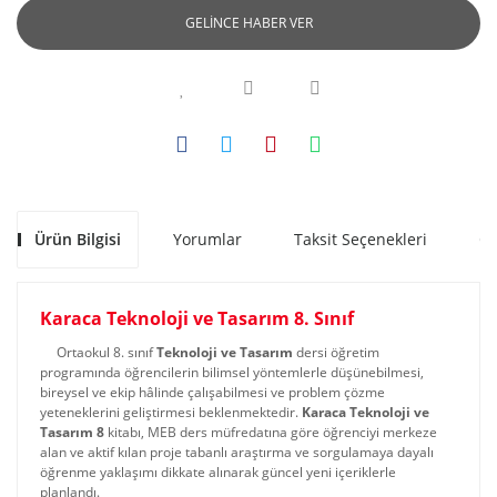
GELİNCE HABER VER
Ürün Bilgisi
Yorumlar
Taksit Seçenekleri
Ön
Karaca Teknoloji ve Tasarım 8. Sınıf
Ortaokul 8. sınıf
Teknoloji ve Tasarım
dersi öğretim
programında öğrencilerin bilimsel yöntemlerle düşünebilmesi,
bireysel ve ekip hâlinde çalışabilmesi ve problem çözme
yeteneklerini geliştirmesi beklenmektedir.
Karaca Teknoloji ve
Tasarım 8
kitabı, MEB ders müfredatına göre öğrenciyi merkeze
alan ve aktif kılan proje tabanlı araştırma ve sorgulamaya dayalı
öğrenme yaklaşımı dikkate alınarak güncel yeni içeriklerle
planlandı.