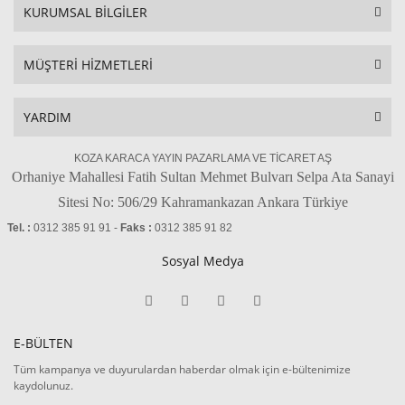
KURUMSAL BİLGİLER
MÜŞTERİ HİZMETLERİ
YARDIM
KOZA KARACA YAYIN PAZARLAMA VE TİCARET AŞ
Orhaniye Mahallesi Fatih Sultan Mehmet Bulvarı Selpa Ata Sanayi
Sitesi No: 506/29 Kahramankazan Ankara Türkiye
Tel. :
0312 385 91 91 -
Faks :
0312 385 91 82
Sosyal Medya
E-BÜLTEN
Tüm kampanya ve duyurulardan haberdar olmak için e-bültenimize
kaydolunuz.