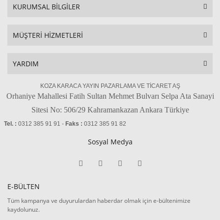
KURUMSAL BİLGİLER
MÜŞTERİ HİZMETLERİ
YARDIM
KOZA KARACA YAYIN PAZARLAMA VE TİCARET AŞ
Orhaniye Mahallesi Fatih Sultan Mehmet Bulvarı Selpa Ata Sanayi
Sitesi No: 506/29 Kahramankazan Ankara Türkiye
Tel. :
0312 385 91 91 -
Faks :
0312 385 91 82
Sosyal Medya
E-BÜLTEN
Tüm kampanya ve duyurulardan haberdar olmak için e-bültenimize
kaydolunuz.