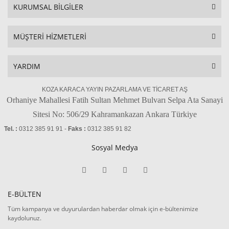
KURUMSAL BİLGİLER
MÜŞTERİ HİZMETLERİ
YARDIM
KOZA KARACA YAYIN PAZARLAMA VE TİCARET AŞ
Orhaniye Mahallesi Fatih Sultan Mehmet Bulvarı Selpa Ata Sanayi
Sitesi No: 506/29 Kahramankazan Ankara Türkiye
Tel. :
0312 385 91 91 -
Faks :
0312 385 91 82
Sosyal Medya
E-BÜLTEN
Tüm kampanya ve duyurulardan haberdar olmak için e-bültenimize
kaydolunuz.