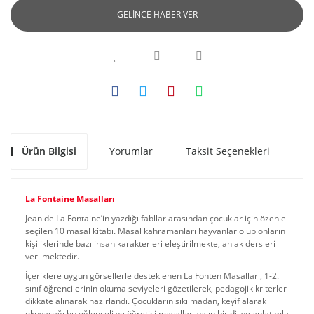
GELİNCE HABER VER
Ürün Bilgisi
Yorumlar
Taksit Seçenekleri
Ön
La Fontaine Masalları
Jean de La Fontaine’in yazdığı fabllar arasından çocuklar için özenle
seçilen 10 masal kitabı. Masal kahramanları hayvanlar olup onların
kişiliklerinde bazı insan karakterleri eleştirilmekte, ahlak dersleri
verilmektedir.
İçeriklere uygun görsellerle desteklenen La Fonten Masalları, 1-2.
sınıf öğrencilerinin okuma seviyeleri gözetilerek, pedagojik kriterler
dikkate alınarak hazırlandı. Çocukların sıkılmadan, keyif alarak
okuyacağı bu eğlenceli ve öğretici masallar, yalın bir dil ve anlatımla